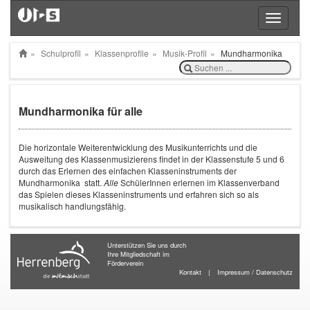
Toggle
navigatio
Schulprofil
Klassenprofile
Musik-Profil
Mundharmonika
Mundharmonika für alle
Die horizontale Weiterentwicklung des Musikunterrichts und die
Ausweitung des Klassenmusizierens findet in der Klassenstufe 5 und 6
durch das Erlernen des einfachen Klasseninstruments der
Mundharmonika statt.
Alle
SchülerInnen erlernen im Klassenverband
das Spielen dieses Klasseninstruments und erfahren sich so als
musikalisch handlungsfähig.
Unterstützen Sie uns durch
Ihre Mitgliedschaft im
Förderverein
Kontakt
|
Impressum / Datenschutz