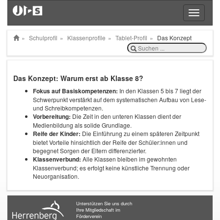
Toggle
navigatio
Schulprofil
Klassenprofile
Tablet-Profil
Das Konzept
Das Konzept: Warum erst ab Klasse 8?
Fokus auf Basiskompetenzen:
In den Klassen 5 bis 7 liegt der
Schwerpunkt verstärkt auf dem systematischen Aufbau von Lese-
und Schreibkompetenzen.
Vorbereitung:
Die Zeit in den unteren Klassen dient der
Medienbildung als solide Grundlage.
Reife der Kinder:
Die Einführung zu einem späteren Zeitpunkt
bietet Vorteile hinsichtlich der Reife der Schüler:innen und
begegnet Sorgen der Eltern differenzierter.
Klassenverbund:
Alle Klassen bleiben im gewohnten
Klassenverbund; es erfolgt keine künstliche Trennung oder
Neuorganisation.
Unterstützen Sie uns durch
Ihre Mitgliedschaft im
Förderverein